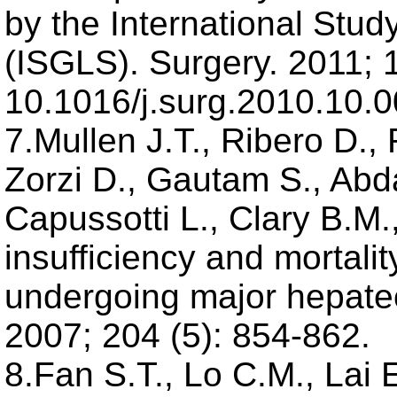
by the International Stud
(ISGLS). Surgery. 2011; 1
10.1016/j.surg.2010.10.0
7.Mullen J.T., Ribero D.
Zorzi D., Gautam S., Abda
Capussotti L., Clary B.M.
insufficiency and mortalit
undergoing major hepatec
2007; 204 (5): 854-862.
8.Fan S.T., Lo C.M., Lai 