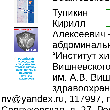
Тупикин
Кирилл
Алексеевич 
абдоминаль
“Институт хи
Вишневского
им. А.В. Ви
здравоохране
nv@yandex.ru, 117997, г
Серпуховская, д. 27, Р