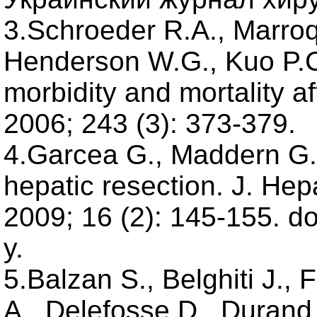
3.Schroeder R.A., Marroqu
Henderson W.G., Kuo P.C.
morbidity and mortality af
2006; 243 (3): 373-379.
4.Garcea G., Maddern G.J.
hepatic resection. J. Hep
2009; 16 (2): 145-155. d
y.
5.Balzan S., Belghiti J.,
A., Delefosse D., Durand F