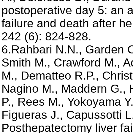
postoperative day 5: an ac
failure and death after h
242 (6): 824-828.
6.Rahbari N.N., Garden O
Smith M., Crawford M., 
M., Dematteo R.P., Christ
Nagino M., Maddern G., H
P., Rees M., Yokoyama Y.,
Figueras J., Capussotti L
Posthepatectomy liver fai