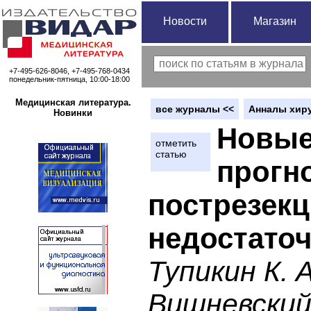
Новости
Магазин
+7-495-626-8046, +7-495-768-0434
понедельник-пятница, 10:00-18:00
Медицинская литература.
вce журналы <<
Анналы хиру
Новинки
Новые
отметить
статью
прогн
пострезек
недостато
Тупикин К. А
Вишневский 