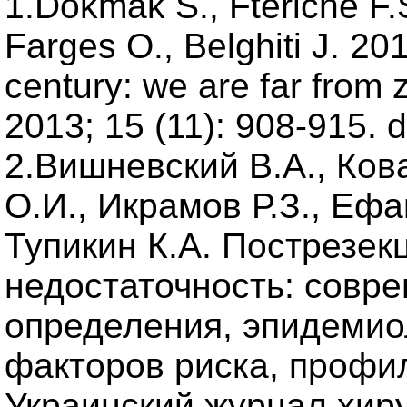
1.Dokmak S., Fteriche F.
Farges O., Belghiti J. 201
century: we are far from 
2013; 15 (11): 908-915. 
2.Вишневский В.А., Ков
О.И., Икрамов Р.З., Ефа
Тупикин К.А. Пострезек
недостаточность: совр
определения, эпидемиол
факторов риска, профил
Украинский журнал хирур