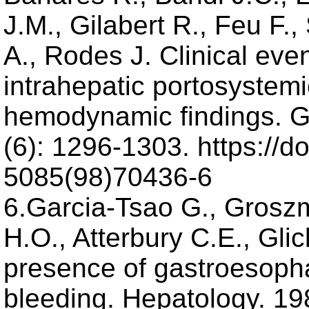
J.M., Gilabert R., Feu F
A., Rodes J. Clinical even
intrahepatic portosystemi
hemodynamic findings. G
(6): 1296-1303. https://d
5085(98)70436-6
6.Garcia-Tsao G., Groszm
H.O., Atterbury C.E., Gli
presence of gastroesopha
bleeding. Hepatology. 198