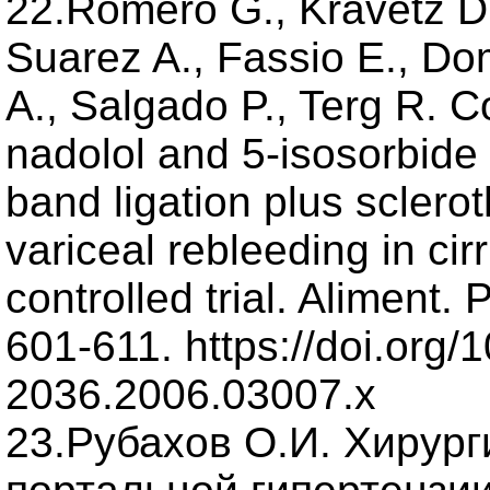
22.Romero G., Kravetz D.
Suarez A., Fassio E., D
A., Salgado P., Terg R. 
nadolol and 5-isosorbide
band ligation plus sclero
variceal rebleeding in cir
controlled trial. Aliment.
601-611. https://doi.org/1
2036.2006.03007.x
23.Рубахов О.И. Хирург