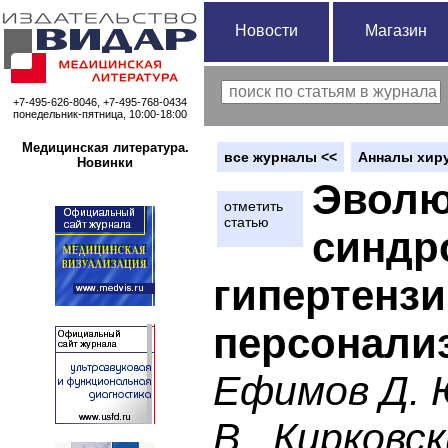
Новости
Магазин
+7-495-626-8046, +7-495-768-0434
понедельник-пятница, 10:00-18:00
Медицинская литература.
вce журналы <<
Анналы хиру
Новинки
Эволю
отметить
статью
синдр
гипертенз
персонали
Ефимов Д. Ю
В., Кирковск