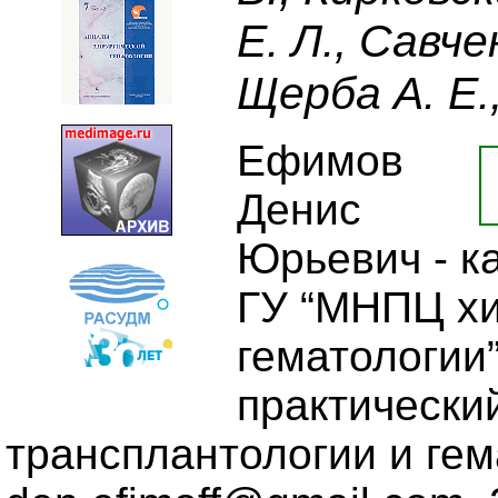
Е. Л., Савче
Щерба А. Е.
Ефимов
Денис
Юрьевич - ка
ГУ “МНПЦ хи
гематологии”
практический
трансплантологии и гемат