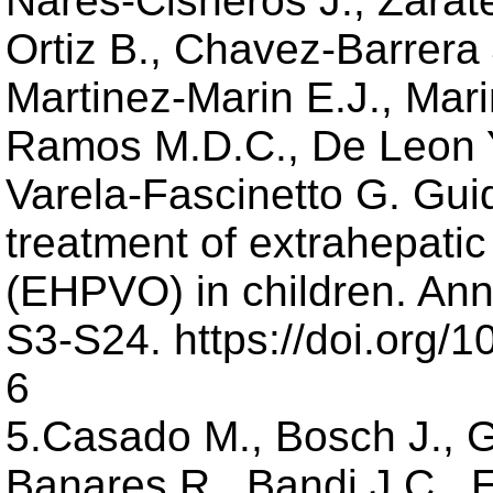
Nares-Cisneros J., Zara
Ortiz B., Chavez-Barrera 
Martinez-Marin E.J., Mari
Ramos M.D.C., De Leon Y
Varela-Fascinetto G. Guid
treatment of extrahepatic
(EHPVO) in children. Ann.
S3-S24. https://doi.org
6
5.Casado M., Bosch J., G
Banares R., Bandi J.C., E