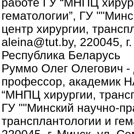
работе ГУ “МНПЦ хирур
гематологии”, ГУ ''''Ми
центр хирургии, транспл
aleina@tut.by, 220045, г
Республика Беларусь
Руммо Олег Олегович - 
профессор, академик Н
“МНПЦ хирургии, трансп
ГУ ''''Минский научно-п
трансплантологии и гема