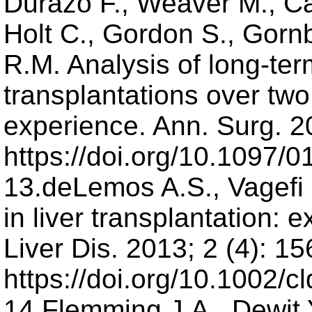
Durazo F., Weaver M., Ca
Holt C., Gordon S., Gornb
R.M. Analysis of long-te
transplantations over two
experience. Ann. Surg. 2
https://doi.org/10.1097/
13.deLemos A.S., Vagefi 
in liver transplantation: e
Liver Dis. 2013; 2 (4): 15
https://doi.org/10.1002/c
14.Flemming J.A., Dewit Y