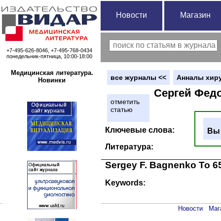
Новости
Магазин
+7-495-626-8046, +7-495-768-0434
понедельник-пятница, 10:00-18:00
Медицинская литература.
вce журналы <<
Анналы хиру
Новинки
Сергей Федо
отметить
статью
Ключевые слова:
Вы 
Литература:
Sergey F. Bagnenko To 65
Keywords:
Новости
Маг