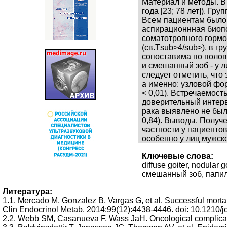
Материал и методы. В
года [23; 78 лет]). Гр
Всем пациентам было 
аспирационнная биопс
соматотропного гормо
(св.Тsub>4/sub>), в г
сопоставима по полов
и смешанный зоб - у 
следует отметить, чт
а именно: узловой формы
< 0,01). Встречаемос
доверительный интерва
рака выявлено не было 
0,84). Выводы. Получ
частности у пациентов
особенно у лиц мужск
Ключевые слова:
diffuse goiter, nodular 
смешанный зоб, папил
Литература:
1.1. Mercado M, Gonzalez B, Vargas G, et al. Successful mortalit
Clin Endocrinol Metab. 2014;99(12):4438-4446. doi: 10.1210/j
2.2. Webb SM, Casanueva F, Wass JaH. Oncological complicati