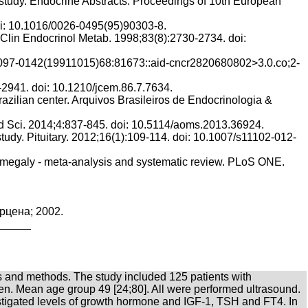
e study. Endocrine Abstracts. Proceedings of 10th European
doi: 10.1016/0026-0495(95)90303-8.
J Clin Endocrinol Metab. 1998;83(8):2730-2734. doi:
2/ 1097-0142(19911015)68:81673::aid-cncr2820680802>3.0.co;2-
-2941. doi: 10.1210/jcem.86.7.7634.
azilian center. Arquivos Brasileiros de Endocrinologia &
Med Sci. 2014;4:837-845. doi: 10.5114/aoms.2013.36924.
udy. Pituitary. 2012;16(1):109-114. doi: 10.1007/s11102-012-
cromegaly - meta-analysis and systematic review. PLoS ONE.
рцена; 2002.
als and methods. The study included 125 patients with
. Mean age group 49 [24;80]. All were performed ultrasound.
estigated levels of growth hormone and IGF-1, TSH and FT4. In