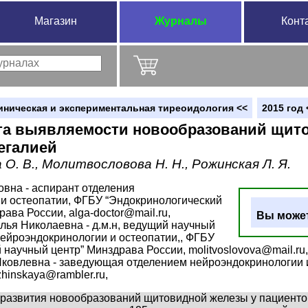
Магазин
Журналы
Конт
иническая и экспериментальная тиреоидология <<
2015 год 
та выявляемости новообразований щито
егалией
 О. В., Молитвословова Н. Н., Рожинская Л. Я.
овна - аспирант отделения
и остеопатии, ФГБУ “Эндокринологический
ава России, alga-doctor@mail.ru,
Вы может
ья Николаевна - д.м.н, ведущий научный
нейроэндокринологии и остеопатии,, ФГБУ
 научный центр” Минздрава России, molitvoslovova@mail.ru
овлевна - заведующая отделением нейроэндокринологии и
hinskaya@rambler.ru,
 развития новообразований щитовидной железы у пациентов 