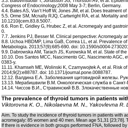
3.3. Baldvinsdottir T, Jonasson JG, Thorsson AV, et al. Epidem
Congress of Endocrinology;2008 May 3-7; Berlin, Germany.
4.4. Bates AS, Van’t Hoff W, Jones JM, et al. Does treatment 
5.5. Orme SM, Mcnally RJQ, Cartwright RA, et al. Mortality and
10.1210/jcem.83.8.5007.
6.6. Ron E, Gridley G, Hrubec Z, et al. Acromegaly and gastr
0.
7.7. Jenkins PJ, Besser M. Clinical perspective: Acromegaly a
8.8. Uchoa HBDMP, Lima GaB, Correa LL, et al. Prevalence of t
Metabologia. 2013;57(9):685-690. doi: 10.1590/s0004-27302
9.9. Dabrowska AM, Tarach JS, Kurowska M, et al. State of the
10.10. Dos Santos MCC, Nascimento GC, Nascimento AGC, et al.
0383-y.
11.11. Khamseh ME, Wolinski K, Czarnywojtek A, et al. Risk of
2014;9(2):e88787. doi: 10.1371/journal.pone.0088787.
12.12. Валдина Е.А. Заболевания щитовидной железы. Руко
13.13. Мерабишвили В.М. Онкологическая служба в Санкт-Пе
14.14. Чиссов В.И., Стравинский В.В. Злокачественные нов
The prevalence of thyroid tumors in patients wi
Viktorovna K. O., Nikolaevna M. N., Yakovlevna R. 
Aim. To study the incidence of thyroid tumors in patients with 
acromegaly: 85 women and 40 men. Mean age 51,31 [23;78]. Th
If there is evidence in both groups performed FNA, followed b