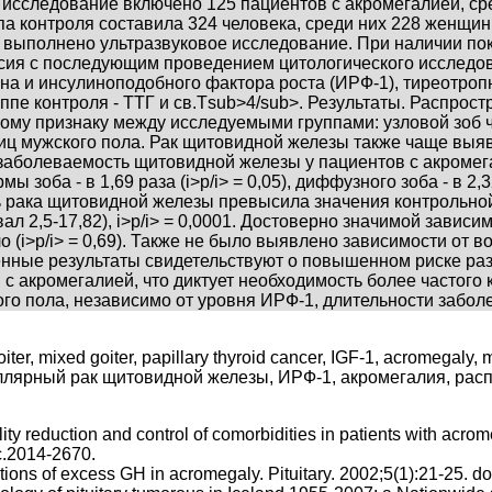
 исследование включено 125 пациентов с акромегалией, сре
уппа контроля составила 324 человека, среди них 228 женщин 
выполнено ультразвуковое исследование. При наличии пок
ия с последующим проведением цитологического исследов
на и инсулиноподобного фактора роста (ИРФ-1), тиреотропн
руппе контроля - ТТГ и св.Тsub>4/sub>. Результаты. Распр
ому признаку между исследуемыми группами: узловой зоб 
лиц мужского пола. Рак щитовидной железы также чаще выяв
о заболеваемость щитовидной железы у пациентов с акромег
 зоба - в 1,69 раза (i>р/i> = 0,05), диффузного зоба - в 2,32
ть рака щитовидной железы превысила значения контрольной
л 2,5-17,82), i>р/i> = 0,0001. Достоверно значимой завис
(i>р/i> = 0,69). Также не было выявлено зависимости от воз
енные результаты свидетельствуют о повышенном риске раз
 с акромегалией, что диктует необходимость более частого
ого пола, независимо от уровня ИРФ-1, длительности забол
goiter, mixed goiter, papillary thyroid cancer, IGF-1, acromegal
лярный рак щитовидной железы, ИРФ-1, акромегалия, расп
y reduction and control of comorbidities in patients with acromeg
c.2014-2670.
ons of excess GH in acromegaly. Pituitary. 2002;5(1):21-25. 