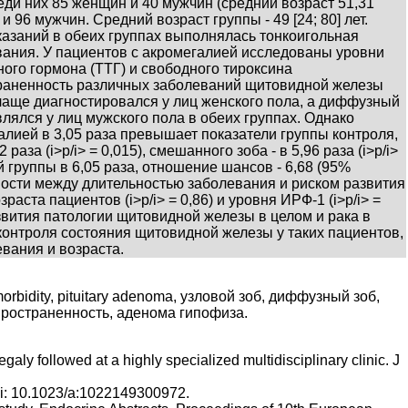
ди них 85 женщин и 40 мужчин (средний возраст 51,31
и 96 мужчин. Средний возраст группы - 49 [24; 80] лет.
азаний в обеих группах выполнялась тонкоигольная
ания. У пациентов с акромегалией исследованы уровни
ого гормона (ТТГ) и свободного тироксина
остраненность различных заболеваний щитовидной железы
чаще диагностировался у лиц женского пола, а диффузный
лялся у лиц мужского пола в обеих группах. Однако
алией в 3,05 раза превышает показатели группы контроля,
 раза (i>р/i> = 0,015), смешанного зоба - в 5,96 раза (i>р/i>
 группы в 6,05 раза, отношение шансов - 6,68 (95%
имости между длительностью заболевания и риском развития
раста пациентов (i>р/i> = 0,86) и уровня ИРФ-1 (i>р/i> =
вития патологии щитовидной железы в целом и рака в
 контроля состояния щитовидной железы у таких пациентов,
евания и возраста.
y, morbidity, pituitary adenoma, узловой зоб, диффузный зоб,
ространенность, аденома гипофиза.
aly followed at a highly specialized multidisciplinary clinic. J
doi: 10.1023/a:1022149300972.