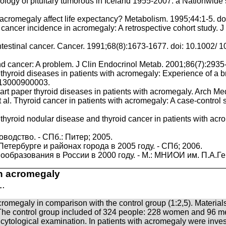
iology of pituitary tumorous in Iceland 1955-2007: a Nationwid
of acromegaly affect life expectancy? Metabolism. 1995;44:1-5. 
 cancer incidence in acromegaly: A retrospective cohort study. 
ointestinal cancer. Cancer. 1991;68(8):1673-1677. doi: 10.100
nd cancer: A problem. J Clin Endocrinol Metab. 2001;86(7):2935
hyroid diseases in patients with acromegaly: Experience of a br
013000900003.
 art paper thyroid diseases in patients with acromegaly. Arch 
 Thyroid cancer in patients with acromegaly: A case-control st
 thyroid nodular disease and thyroid cancer in patients with a
водcтво. - СПб.: Питер; 2005.
тербурге и районах города в 2005 году. - СПб; 2006.
ообразования в России в 2000 году. - М.: МНИОИ им. П.А.Ге
th acromegaly
L.
acromegaly in comparison with the control group (1:2,5). Materi
e control group included of 324 people: 228 women and 96 men
y cytological examination. In patients with acromegaly were inv