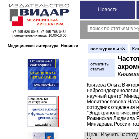
Новости
+7-495-626-8046, +7-495-768-0434
понедельник-пятница, 10:00-18:00
Медицинская литература. Новинки
вce журналы <<
Кл
Часто
отметить
акром
статью
Князева
Князева Ольга Виктор
нейроэндокринологии 
научный центр” Минздр
Молитвословова Натал
сотрудник отделения 
“Эндокринологический
Рожинская Людмила Як
Минздрава России, roz
Цель. Изучить частоту