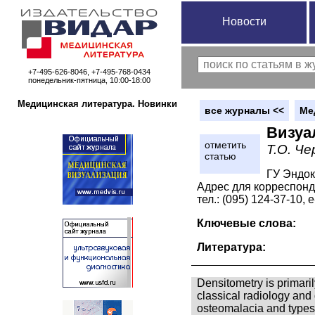
Новости
+7-495-626-8046, +7-495-768-0434
понедельник-пятница, 10:00-18:00
Медицинская литература. Новинки
вce журналы <<
Ме
Визуа
отметить
Т.О. Че
статью
ГУ Эндок
Адрес для корреспонд
тел.: (095) 124-37-10, 
Ключевые слова:
Литература:
Densitometry is primaril
classical radiology and
osteomalacia and types o