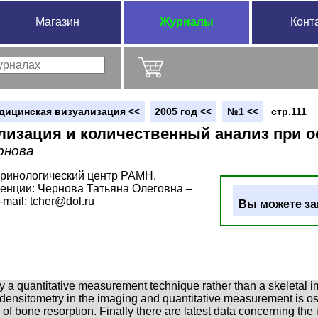
Магазин
Журналы
Конт
дицинская визуализация <<
2005 год <<
№1 <<
стр.111
лизация и количественный анализ при о
рнова
ринологический центр РАМН.
енции: Чернова Татьяна Олеговна –
e-mail: tcher@dol.ru
Вы можете за
y a quantitative measurement technique rather than a skeletal ima
 densitometry in the imaging and quantitative measurement is o
f bone resorption. Finally there are latest data concerning the i