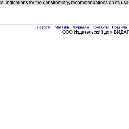
ics, indications for the densitometry, recommendations on its u
Новости
Магазин
Журналы
Контакты
Правила
ООО Издательский дом ВИДАР