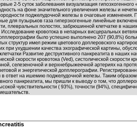
ервые 2-5 суток заболевания визуализация гипоэхогенного
ность на фоне значительного увеличения железы и нечеткос
ородности поджелудочной железы в очаговые изменения. 
ые для пузырьков газа гиперэхогенные линейные включени
ти, плевральных полостях, забрюшинной клетчатке в наши
. Исследование кровотока в непарных висцеральных ветвя
пплерографии было успешно выполнено 207 (90,8%) больн
тых структур имел режим цветового доплеровского картиро
их при ухудшении качества эхографической картины, обус
клетчатки Развитие деструктивного панкреатита в наших
еской скорости кровотока (Ved), систолической скорости кро
чной, селезеночной и верхнебрыжеечной артериях на прот
ветовой и энергетической допплерографии. Регистрированн
 в ответ на ишемию поджелудочной железы. Таким образом,
ивного панкреатита, мы пришли к выводу о том, что допле
ысокой чувствительности ( 93%), точности (94%), специфичн
мешательств.
creatitis