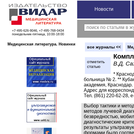
Новости
+7-495-626-8046, +7-495-768-0434
понедельник-пятница, 10:00-18:00
Медицинская литература. Новинки
вce журналы <<
Ме
Компл
отметить
В.Д. Са
статью
* Красно
больница № 2. ** Куб
академия, Краснодар.
Адрес для корреспон
Тел. (861) 220-62-28, 
Выбор тактики и мето
методов лучевой диаг
безвредностью, мобил
диагностические крит
результаты ультразву
формами было соответ