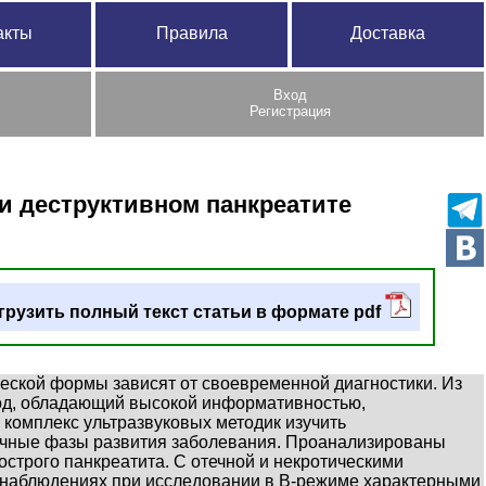
акты
Правила
Доставка
Вход
Регистрация
и деструктивном панкреатите
грузить полный текст статьи в формате pdf
ческой формы зависят от своевременной диагностики. Из
тод, обладающий высокой информативностью,
 комплекс ультразвуковых методик изучить
личные фазы развития заболевания. Проанализированы
строго панкреатита. С отечной и некротическими
х наблюдениях при исследовании в В-режиме характерными