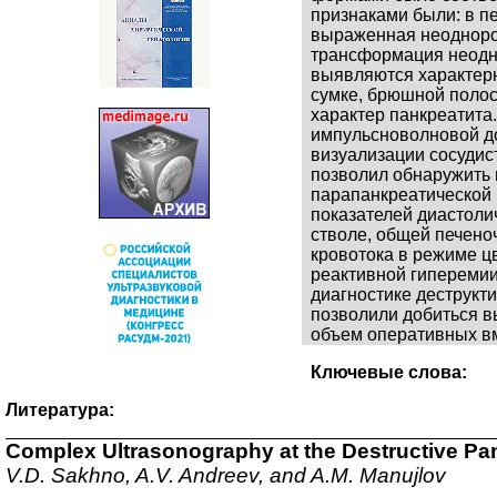
признаками были: в п
выраженная неоднород
трансформация неодн
выявляются характерн
сумке, брюшной полос
характер панкреатита
импульсноволновой до
визуализации сосудис
позволил обнаружить 
парапанкреатической 
показателей диастолич
стволе, общей печено
кровотока в режиме ц
реактивной гиперемии
диагностике деструкт
позволили добиться в
объем оперативных в
Ключевые слова:
Литература:
Complex Ultrasonography at the Destructive Pan
V.D. Sakhno, A.V. Andreev, and A.M. Manujlov