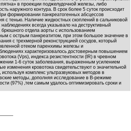
 «пятна» в проекции поджелудочной железы, либо
ть наружного контура. В срок более 5 суток происходит
При формировании панкреатогенных абсцессов
я с тенью. Наличие жидкостных скоплений в сальниковой
х наблюдениях всегда указывало на деструктивный
х брюшного отдела аорты с использованием
ым с острым панкреатитом, при этом большое значение в
вания с трехмерной реконструкцией сосудов, который
ловленной отеком паренхимы железы и
 наблюдениях характеризовалось достоверным повышением
вотока (Vps), индекса резистентности (IR) в чревном
яжении 1-6 суток заболевания, выраженным усилением
ые изменения кровотока свидетельствуют о значительной
 используя комплекс ультразвуковых методов в
ровские методы, дополняя исследование в В-режиме
ости (97%) ,тем самым удалось оптимизировать сроки и