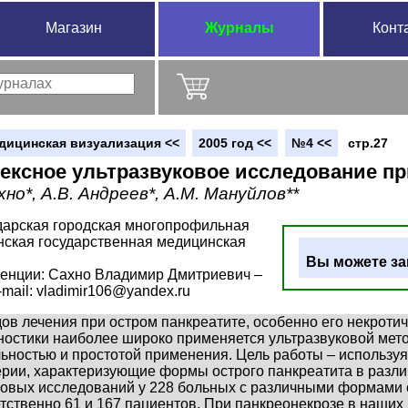
Магазин
Журналы
Конт
дицинская визуализация <<
2005 год <<
№4 <<
стр.27
ексное ультразвуковое исследование пр
хно*, А.В. Андреев*, А.М. Мануйлов**
дарская городская многопрофильная
анская государственная медицинская
Вы можете за
денции: Сахно Владимир Дмитриевич –
e-mail: vladimir106@yandex.ru
дов лечения при остром панкреатите, особенно его некроти
ностики наиболее широко применяется ультразвуковой ме
ьностью и простотой применения. Цель работы – используя
ерии, характеризующие формы острого панкреатита в раз
ковых исследований у 228 больных с различными формами о
ственно 61 и 167 пациентов. При панкреонекрозе в наши