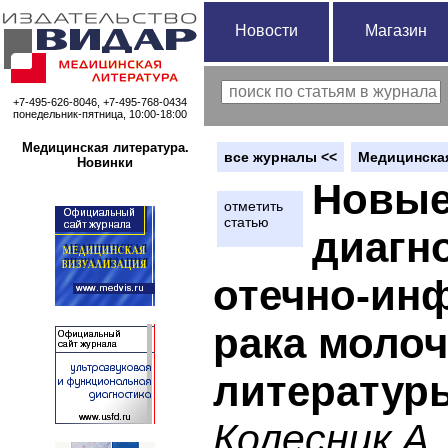
Новости
Магазин
+7-495-626-8046, +7-495-768-0434
понедельник-пятница, 10:00-18:00
Медицинская литература.
вce журналы <<
Медицинская
Новинки
Новые
отметить
статью
диагн
отечно-ин
рака молоч
литератур
Колесник А.