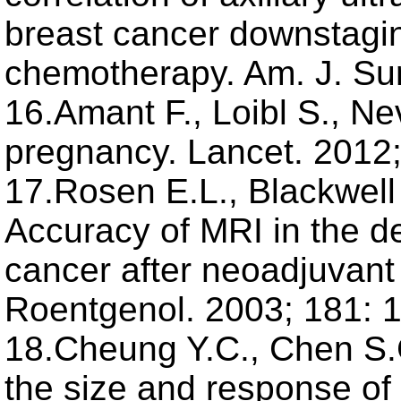
breast cancer downstagin
chemotherapy. Am. J. Sur
16.Amant F., Loibl S., Nev
pregnancy. Lancet. 2012;
17.Rosen E.L., Blackwell 
Accuracy of MRI in the de
cancer after neoadjuvant
Roentgenol. 2003; 181: 
18.Cheung Y.C., Chen S.C
the size and response of