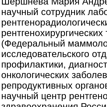
Шершнева Мария Андре
научный сотрудник лаб
рентгенорадиологически
рентгенохирургических
(Федеральный маммолог
исследовательского отд
профилактики, диагност
онкологических заболе
репродуктивных органо
научный центр рентген
здравоохранения Росси