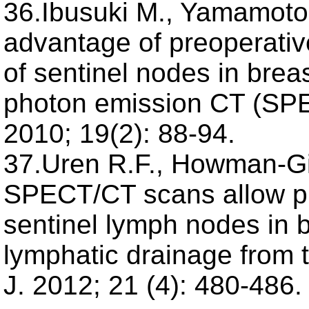
36.Ibusuki M., Yamamoto Y
advantage of preoperati
of sentinel nodes in brea
photon emission CT (SPE
2010; 19(2): 88-94.
37.Uren R.F., Howman-Gil
SPECT/CT scans allow pre
sentinel lymph nodes in 
lymphatic drainage from t
J. 2012; 21 (4): 480-486.