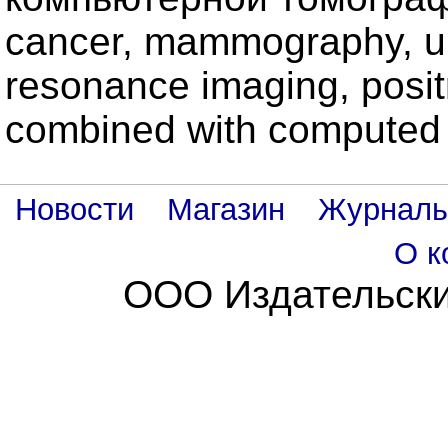
cancer, mammography, ul
resonance imaging, posi
combined with computed
Новости
Магазин
Журнал
О к
ООО Издательски