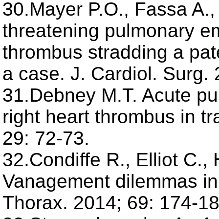
30.Mayer P.O., Fassa A., 
threatening pulmonary e
thrombus stradding a pate
a case. J. Cardiol. Surg.
31.Debney M.T. Acute pu
right heart thrombus in t
29: 72-73.
32.Condiffe R., Elliot C.,
Vanagement dilemmas in
Thorax. 2014; 69: 174-18