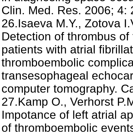
Clin. Med. Res. 2006; 4: 
26.Isaeva M.Y., Zotova I.V
Detection of thrombus of 
patients with atrial fibrill
thromboembolic complicat
transesophageal echocard
computer tomography. Car
27.Kamp O., Verhorst P.M
Impotance of left atrial 
of thromboembolic events 