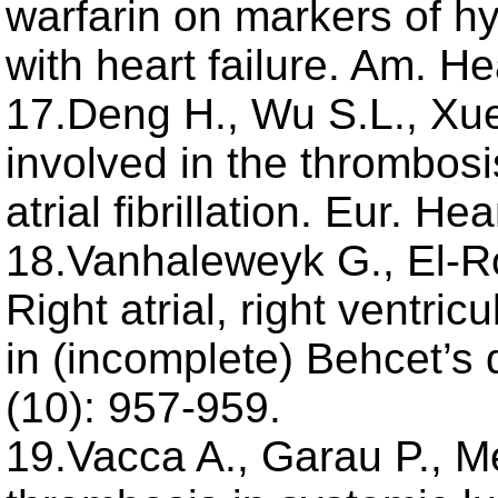
warfarin on markers of hy
with heart failure. Am. He
17.Deng H., Wu S.L., Xue 
involved in the thrombosis
atrial fibrillation. Eur. H
18.Vanhaleweyk G., El-Ro
Right atrial, right ventric
in (incomplete) Behcet’s 
(10): 957-959.
19.Vacca A., Garau P., Mel