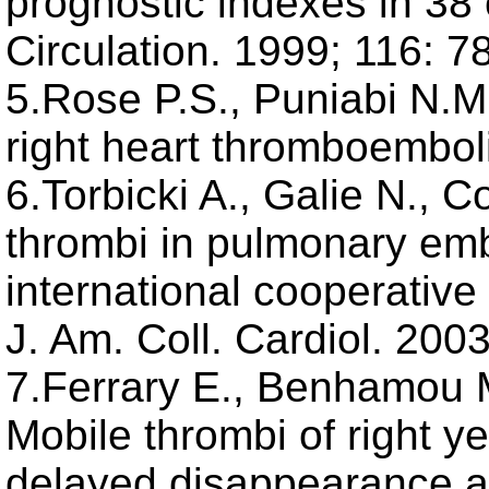
prognostic indexes in 38 
Circulation. 1999; 116: 7
5.Rose P.S., Puniabi N.M
right heart thromboembol
6.Torbicki A., Galie N., Co
thrombi in pulmonary emb
international cooperative
J. Am. Coll. Cardiol. 200
7.Ferrary E., Benhamou M
Mobile thrombi of right y
delayed disappearance af