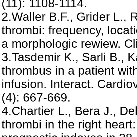
(11): 1108-1114.
2.Waller B.F., Grider L., 
thrombi: frequency, locat
a morphologic rewiew. Cli
3.Tasdemir K., Sarli B., K
thrombus in a patient wit
infusion. Interact. Cardi
(4): 667-669.
4.Chartier L., Bera J., De
thrombi in the right hea