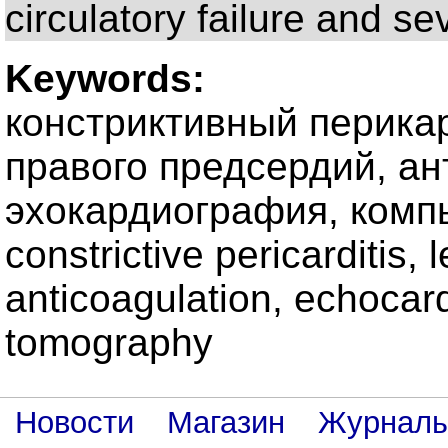
circulatory failure and s
Keywords:
констриктивный перикар
правого предсердий, ан
эхокардиография, комп
constrictive pericarditis, l
anticoagulation, echocar
tomography
Новости
Магазин
Журнал