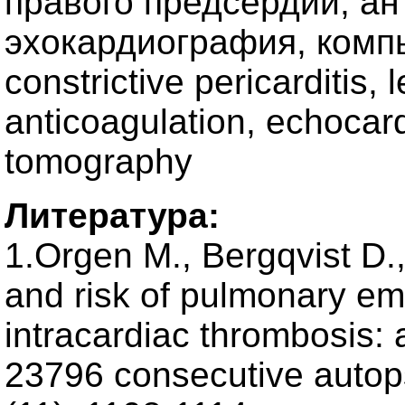
правого предсердий, ан
эхокардиография, комп
constrictive pericarditis, l
anticoagulation, echocar
tomography
Литература:
1.Orgen M., Bergqvist D.,
and risk of pulmonary emb
intracardiac thrombosis: 
23796 consecutive autops