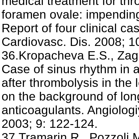
medical treatment for thr
foramen ovale: impendin
Report of four clinical ca
Cardiovasc. Dis. 2008; 1
36.Kropacheva E.S., Zagra
Case of sinus rhythm in a 
after thrombolysis in the
on the background of long
anticoagulants. Angiologi
2003; 9: 122-124.
37.Tramarin R., Pozzoli M