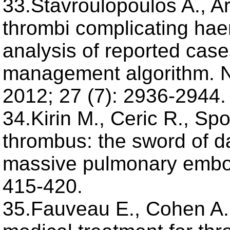
33.Stavroulopoulos A., Are
thrombi complicating hae
analysis of reported case
management algorithm. Ne
2012; 27 (7): 2936-2944.
34.Kirin M., Ceric R., Spol
thrombus: the sword of da
massive pulmonary embol
415-420.
35.Fauveau E., Cohen A., 