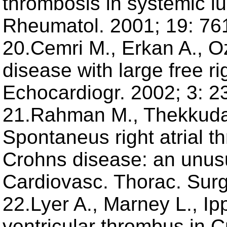
thrombosis in systemic lu
Rheumatol. 2001; 19: 76
20.Cemri M., Erkan A., O
disease with large free ri
Echocardiogr. 2002; 3: 2
21.Rahman M., Thekkudan
Spontaneus right atrial t
Crohns disease: an unusua
Cardiovasc. Thorac. Surg
22.Lyer A., Marney L., Ipp
ventricular thrombus in C