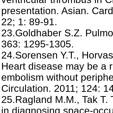
presentation. Asian. Car
22; 1: 89-91.
23.Goldhaber S.Z. Pulmo
363: 1295-1305.
24.Sorensen Y.T., Horvas-
Heart disease may be a r
embolism without periph
Circulation. 2011; 124: 
25.Ragland M.M., Tak T. 
in diagnosing space-occup