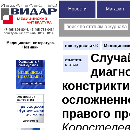
Новости
Магазин
+7-495-626-8046, +7-495-768-0434
понедельник-пятница, 10:00-18:00
Медицинская литература.
вce журналы <<
Медицинская
Новинки
Случа
отметить
статью
диагн
констрикти
осложненн
правого п
Коростелев 