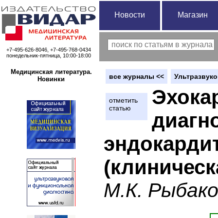
Новости
Магазин
+7-495-626-8046, +7-495-768-0434
понедельник-пятница, 10:00-18:00
Медицинская литература.
вce журналы <<
Ультразвуко
Новинки
Эхока
отметить
статью
диагн
эндокардит
(клиническ
М.К. Рыбак