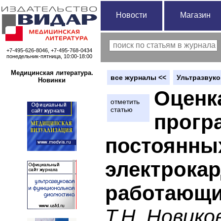
Новости
Магазин
+7-495-626-8046, +7-495-768-0434
понедельник-пятница, 10:00-18:00
Медицинская литература.
вce журналы <<
Ультразвуко
Новинки
Оценк
отметить
статью
прогр
постоянны
электрока
работающих
Т.Н. Новико