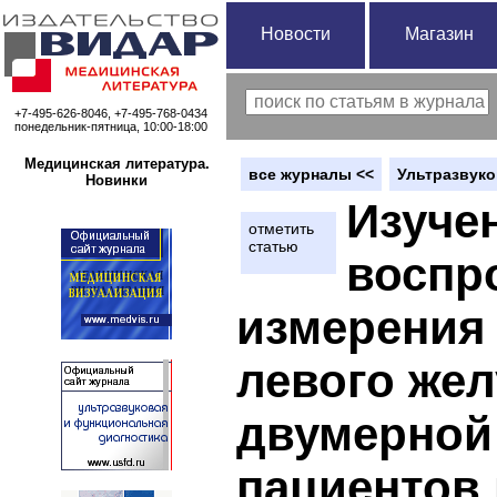
Новости
Магазин
+7-495-626-8046, +7-495-768-0434
понедельник-пятница, 10:00-18:00
Медицинская литература.
вce журналы <<
Ультразвуко
Новинки
Изуче
отметить
статью
воспр
измерения
левого же
двумерной
пациентов 