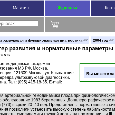
Магазин
Журналы
Конт
ьтразвуковая и функциональная диагностика <<
2004 год <<
тер развития и нормативные параметры
геева
ая медицинская академия
азования МЗ РФ, Москва.
енции: 121609 Москва, ул. Крылатские
Вы можете за
кафедра ультразвуковой диагностики.
. Тел.: (095) 415-18-35. E-mail:
ия артериальной гемодинамики плода при физиологическом
о обследование 1983 беременных. Допплерографическое и
ты (773) в сроки 20–40 нед. Представлены нормативные знач
ния позволили установить высокую степень лабильности м
ьность гемодинамики грудной аорты на протяжении II и III 