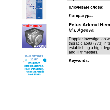
Ключевые слова:
Литература:
Fetus Arterial H
M.I. Ageeva
Doppler investigation 
thoracic aorta (773) in 
establishing a high degr
and III trimesters.
Keywords: