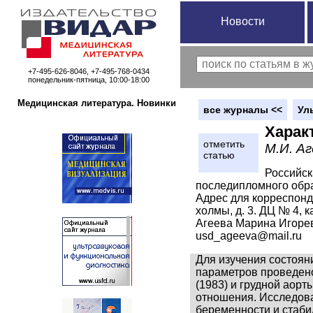
Новости
+7-495-626-8046, +7-495-768-0434
понедельник-пятница, 10:00-18:00
Медицинская литература. Новинки
вce журналы <<
Ул
Харак
отметить
М.И. А
статью
Российск
последипломного обр
Адрес для корреспонд
холмы, д. 3. ДЦ № 4, 
Агеева Марина Игоревна
usd_ageeva@mail.ru
Для изучения состоян
параметров проведен
(1983) и грудной аор
отношения. Исследова
беременности и стабил