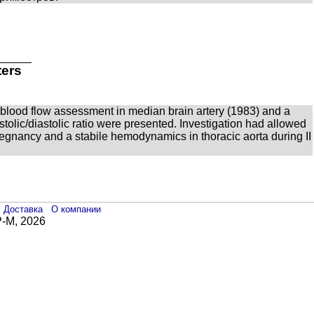
ters
blood flow assessment in median brain artery (1983) and a
tolic/diastolic ratio were presented. Investigation had allowed
pregnancy and a stabile hemodynamics in thoracic aorta during II
Доставка
О компании
-М, 2026