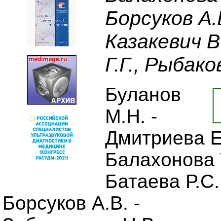
Борсуков А.
Казакевич В
Г.Г., Рыбако
Буланов
М.Н. -
Дмитриева Е.
Балахонова Т
Батаева Р.С.
Борсуков А.В. -