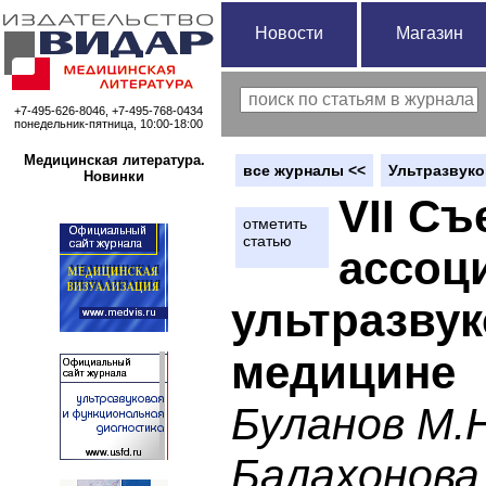
Новости
Магазин
+7-495-626-8046, +7-495-768-0434
понедельник-пятница, 10:00-18:00
Медицинская литература.
вce журналы <<
Ультразвуко
Новинки
VII Съ
отметить
статью
ассоц
ультразвук
медицине
Буланов М.Н
Балахонова 