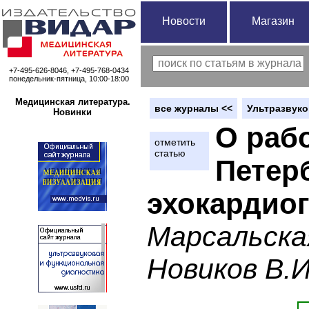
Новости
Магазин
+7-495-626-8046, +7-495-768-0434
понедельник-пятница, 10:00-18:00
Медицинская литература.
вce журналы <<
Ультразвуко
Новинки
О рабо
отметить
статью
Петер
эхокардио
Марсальская
Новиков В.И