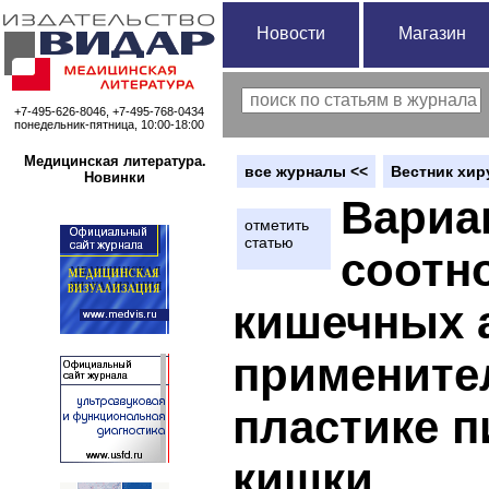
Новости
Магазин
+7-495-626-8046, +7-495-768-0434
понедельник-пятница, 10:00-18:00
Медицинская литература.
вce журналы <<
Вестник хир
Новинки
Вариа
отметить
статью
соотн
кишечных а
примените
пластике 
кишки