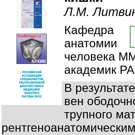
Л.М. Литви
Кафедра
анатомии
человека ММ
академик РА
В результат
вен ободочн
трупного ма
рентгеноанатомическим