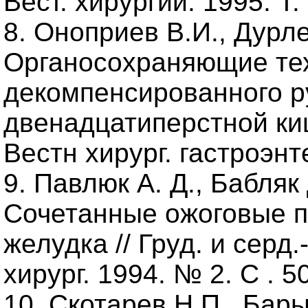
Вест. хирургии. 1995. Т.
8. Оноприев В.И., Дурл
Органосохраняющие тех
декомпенсированного р
двенадцатиперстной киш
Вестн хирург. гастроэнт
9. Павлюк А. Д., Бабляк 
Сочетанные ожоговые 
желудка // Груд. и серд.
хирург. 1994. № 2. С . 5
10. Скотарев Н.П., Бары