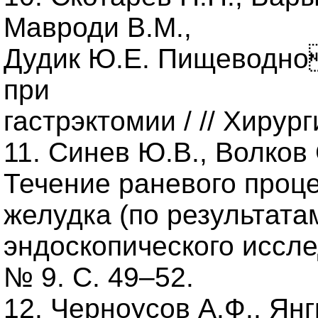
Мавроди В.М.,
Дудик Ю.Е. Пищеводно
при
гастрэктомии / // Хирург
11. Синев Ю.В., Волков 
Течение раневого проце
желудка (по результата
эндоскопического исслед
№ 9. С. 49–52.
12. Черноусов А.Ф., Янг