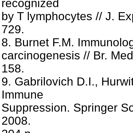
recognized
by T lymphocytes // J. Ex
729.
8. Burnet F.M. Immunologi
carcinogenesis // Br. Med
158.
9. Gabrilovich D.I., Hur
Immune
Suppression. Springer S
2008.