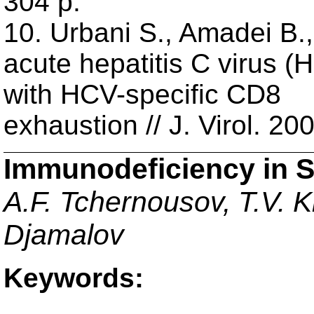
304 p.
10. Urbani S., Amadei B.
acute hepatitis C virus (
with HCV-specific CD8
exhaustion // J. Virol. 2
Immunodeficiency in S
A.F. Tchernousov, T.V. K
Djamalov
Keywords: