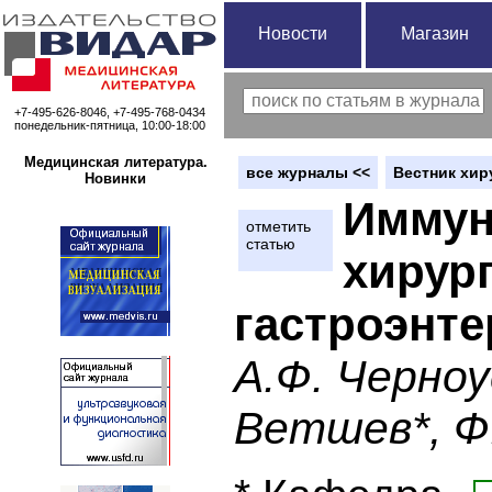
Новости
Магазин
+7-495-626-8046, +7-495-768-0434
понедельник-пятница, 10:00-18:00
Медицинская литература.
вce журналы <<
Вестник хир
Новинки
Иммун
отметить
статью
хирур
гастроэнт
А.Ф. Черноу
Ветшев*, Ф