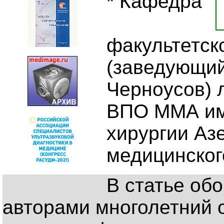
* Кафедра
факультетск
(заведующий
Черноусов) 
ВПО ММА им.
хирургии Аз
медицинского
В статье об
авторами многолетний 