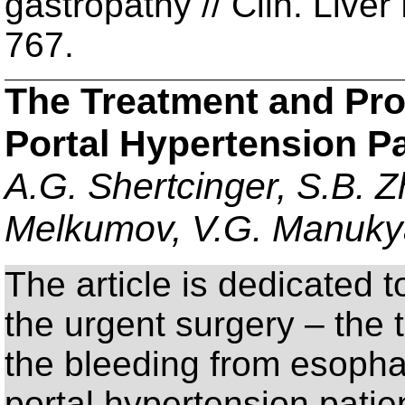
gastropathy // Clin. Liver
767.
The Treatment and Prop
Portal Hypertension Pa
A.G. Shertcinger, S.B. Z
Melkumov, V.G. Manuk
Тhe article is dedicated t
the urgent surgery – the 
the bleeding from esopha
portal hypertension patien