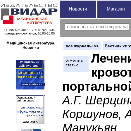
Новости
Магазин
+7-495-626-8046, +7-495-768-0434
понедельник-пятница, 10:00-18:00
Медицинская литература.
вce журналы <<
Вестник хир
Новинки
Лечен
отметить
статью
крово
портально
А.Г. Шерцин
Коршунов, А
Манукьян