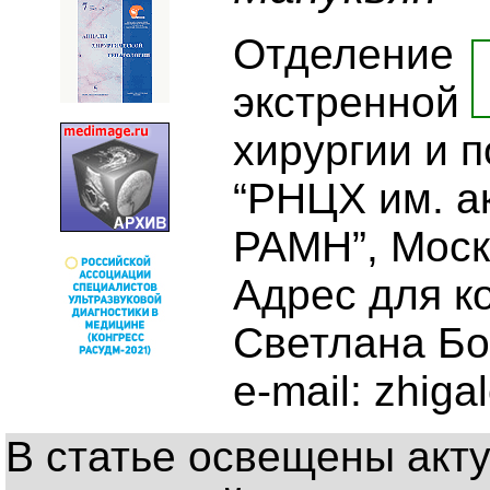
Отделение
экстренной
хирургии и 
“РНЦХ им. ак
РАМН”, Мос
Адрес для к
Светлана Бор
e-mail: zhig
В статье освещены акт