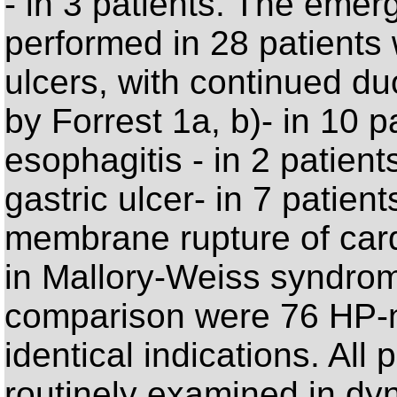
- in 3 patients. The eme
performed in 28 patients
ulcers, with continued du
by Forrest 1a, b)- in 10 p
esophagitis - in 2 patien
gastric ulcer- in 7 patie
membrane rupture of card
in Mallory-Weiss syndrome
comparison were 76 HP-n
identical indications. Al
routinely examined in dy