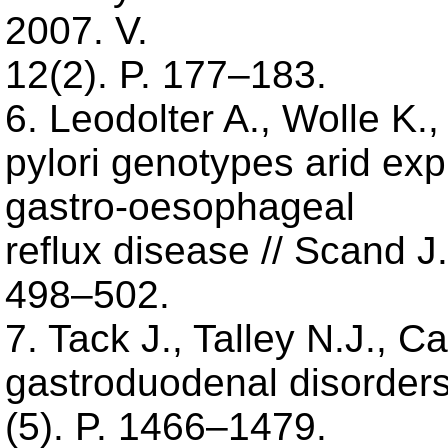
2007. V.
12(2). P. 177–183.
6. Leodolter A., Wolle K.,
pylori genotypes arid expr
gastro-oesophageal
reflux disease // Scand J.
498–502.
7. Tack J., Talley N.J., Ca
gastroduodenal disorders 
(5). P. 1466–1479.