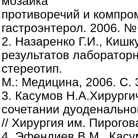
мозаика
противоречий и компром
гастроэнтерол. 2006. № 
2. Назаренко Г.И., Кишк
результатов лабораторн
стереотип.
М.: Медицина, 2006. С.
3. Касумов Н.А.Хирурги
сочетании дуоденально
// Хирургия им. Пирогов
4. Эфендиев В.М., Касум