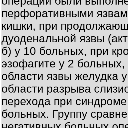
операции были выполне
перфоративными язвам
кишки, при продолжающ
дуоденальной язвы (акт
б) у 10 больных, при к
эзофагите у 2 больных,
области язвы желудка у
области разрыва слизи
перехода при синдроме
больных. Группу сравне
негативных больных оп