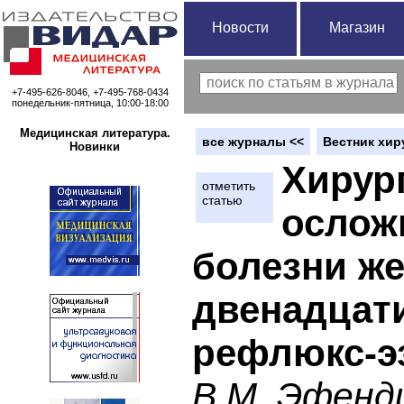
Новости
Магазин
+7-495-626-8046, +7-495-768-0434
понедельник-пятница, 10:00-18:00
Медицинская литература.
вce журналы <<
Вестник хир
Новинки
Хирур
отметить
статью
ослож
болезни же
двенадцат
рефлюкс-э
В.М. Эфенди