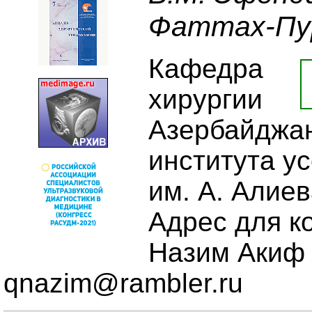
Фаттах-Пу
Кафедра
хирургии
Азербайджан
института у
им. А. Алиев
Адрес для к
Назим Акиф о
qnazim@rambler.ru