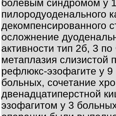
болевым синдромом у 1
пилородуоденального к
декомпенсированного ст
осложнение дуоденальн
активности тип 2б, 3 по
метаплазия слизистой 
рефлюкс-эзофагите у 9 
больных, сочетание хр
двенадцатиперстной ки
эзофагитом у 3 больных