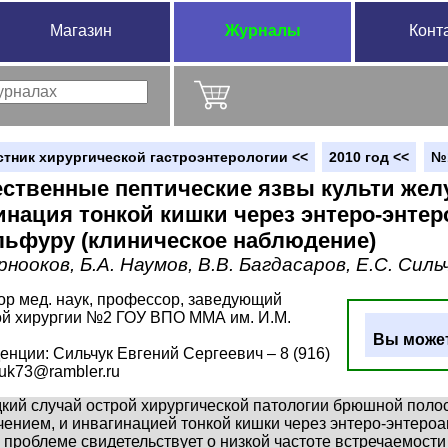
Магазин
Журналы
Конт
стник хирургической гастроэнтерологии <<
2010 год <<
№
ственные пептические язвы культи желу
инация тонкой кишки через энтеро-энтер
льфуру (клиническое наблюдение)
рнооков, Б.А. Наумов, В.В. Багдасаров, Е.С. Силь
тор мед. наук, профессор, заведующий
ой хирургии №2 ГОУ ВПО ММА им. И.М.
Вы может
енции: Сильчук Евгений Сергеевич – 8 (916)
chuk73@rambler.ru
дкий случай острой хирургической патологии брюшной полос
ением, и инвагинацией тонкой кишки через энтеро-энтероан
 проблеме свидетельствует о низкой частоте встречаемост