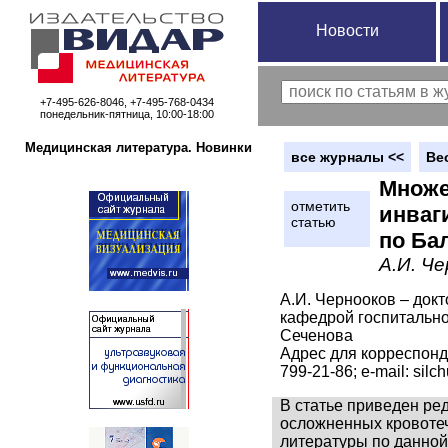
Новости
+7-495-626-8046, +7-495-768-0434
понедельник-пятница, 10:00-18:00
Медицинская литература. Новинки
вce журналы <<
Ве
Множе
отметить
инваг
статью
по Ба
А.И. Че
А.И. Чернооков – док
кафедрой госпитальн
Сеченова
Адрес для корреспонд
799-21-86; е-mail: sil
В статье приведен ре
осложненных кровотеч
литературы по данной