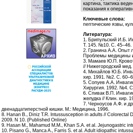
картина, тактика вед
показания к оператив
Ключевые слова:
пептические язвы, кул
Литература:
1. Брипульский И.Б. И
Т. 145. №10. С. 45–46.
2. Гранина А.А. Опыт 
Проблемы медицины и 
3. Мамаев Ю.П. Крово
// Нижегородский мед. 
4. Михайлов Ю.Б. Инв
хир. 1991. №2. С. 60–6
5. Сопуев А.А. Инваг
Хирургия. 1992. №4. С
6. Спивак В.П. Инваг
желудка // Клин. хир. 1
7. Черноусов А.Ф. и д
двенадцатиперстной кишки. М.: Медицина, 1996.
8. Hanan B., Diniz T.R. Intussusception in adults // Colorectal D
2009. N 10. (Published Online)
9. Hasan M., Mahamud M.M., Khan S.A. et al. Jejunogastric intu
10. Pisano G., Manca A., Farris S. et al. Adult idiopathic intussus