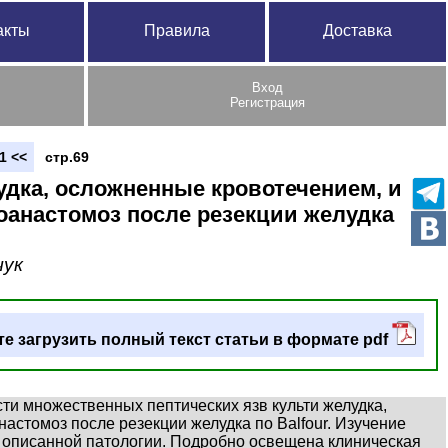
акты
Правила
Доставка
Вход
Регистрация
1 <<
стр.69
дка, осложненные кровотечением, и
оанастомоз после резекции желудка
чук
е загрузить полный текст статьи в формате pdf
ти множественных пептических язв культи желудка,
астомоз после резекции желудка по Balfour. Изучение
и описанной патологии. Подробно освещена клиническая