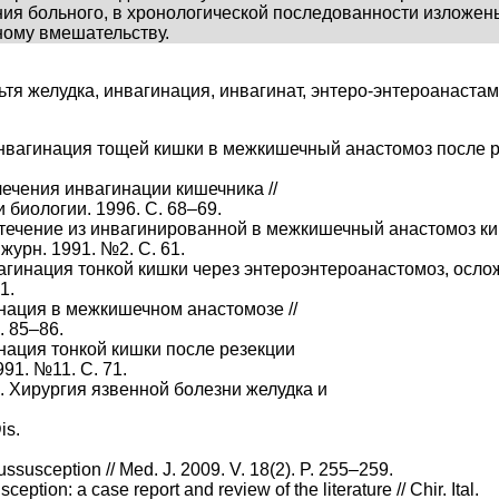
ения больного, в хронологической последованности излож
ному вмешательству.
ьтя желудка, инвагинация, инвагинат, энтеро-энтероанастам
нвагинация тощей кишки в межкишечный анастомоз после рез
лечения инвагинации кишечника //
биологии. 1996. С. 68–69.
течение из инвагинированной в межкишечный анастомоз ки
журн. 1991. №2. С. 61.
агинация тонкой кишки через энтероэнтероанастомоз, ослож
1.
инация в межкишечном анастомозе //
. 85–86.
инация тонкой кишки после резекции
991. №11. С. 71.
р. Хирургия язвенной болезни желудка и
is.
ssusception // Med. J. 2009. V. 18(2). P. 255–259.
ception: a case report and review of the literature // Chir. Ital.