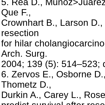
5. Rea D., Munoz>Juarez 
Que F.,
Crownhart B., Larson D.,
resection
for hilar cholangiocarcin
Arch. Surg.
2004; 139 (5): 514–523;
6. Zervos E., Osborne D., 
Thometz D.,
Durkin A., Carey L., Ros