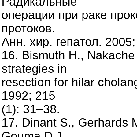
Радикальные
операции при раке про
протоков.
Анн. хир. гепатол. 2005;
16. Bismuth H., Nakach
strategies in
resection for hilar chola
1992; 215
(1): 31–38.
17. Dinant S., Gerhards 
Gouma D.J.,