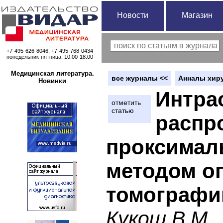
Новости
Магазин
+7-495-626-8046, +7-495-768-0434
понедельник-пятница, 10:00-18:00
Медицинская литература.
вce журналы <<
Анналы хиру
Новинки
Интра
отметить
статью
распр
проксимал
методом оп
томографи
Кукош В.М., 