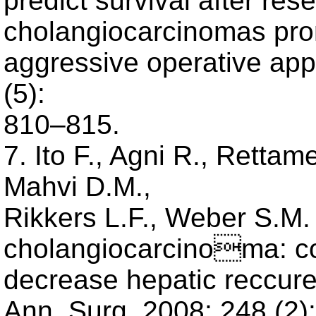
predict survival after rese
cholangiocarcinomas pro
aggressive operative app
(5):
810–815.
7. Ito F., Agni R., Rettam
Mahvi D.M.,
Rikkers L.F., Weber S.M. 
cholangiocarcinoma: co
decrease hepatic reccur
Ann. Surg. 2008; 248 (2)