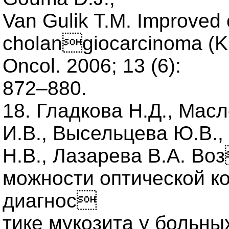
Van Gulik T.M. Improved o
cholangiocarcinoma (Kla
Oncol. 2006; 13 (6):
872–880.
18. Гладкова Н.Д., Мас
И.В., Высельцева Ю.В.,
Н.В., Лазарева В.А. Во
можности оптической к
диагнос
тике мукозита у больных