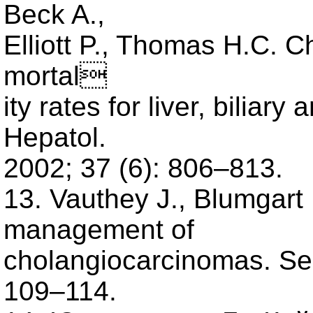
Beck A.,
Elliott P., Thomas H.C. C
mortal
ity rates for liver, biliar
Hepatol.
2002; 37 (6): 806–813.
13. Vauthey J., Blumgart
management of
cholangiocarcinomas. Semi
109–114.