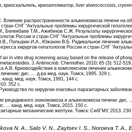
иоскальпель, криоаппликатор, liver alveococcosis, cryoresecti
.С. Влияние распространенности альвеококкоза печени на о
стран СНГ “Актуальные проблемы хирургической гепатологии
.М., Белекбаев Т.М., Ажибеков С.Ж. Результаты хирургическ
огов России и стран СНГ “Актуальные проблемы хирургическ
 В.В., Попырин И.А., Южанин В.Б. Радикальное лечение аль
гресса хирургов-гепатологов России и стран СНГ “Актуальн
of an in vitro drug screening assay based on the release of pho
s metacestodes. J. Antimicrob. Chemother. 2010; 65 (3): 512-519
уса А.В. Криовоздействие в комплексном лечении альвеококко
ечение: дис. … д-ра мед. наук. Томск, 1995. 329 с.
анд. мед. наук. Томск, 1991. 144 с.
0. 352 с.
. Руководство по хирургии очаговых паразитарных заболеван
 рецидивного эхинококкоза и альвеококкоза печени: диc. … к
 … канд. мед. наук. Томск, 2015. 150 с.
азитарные механические желтухи. Томск: СибГМУ, 2013. 230 
hnikova N. A., Salo V. N., Zaytsev I. S., Noroeva T. A.