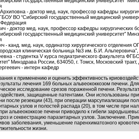
ирский государственный медицинский университет” Минздрав
я
рхиповна - доктор мед. наук, профессор кафедры хирургич
ОУ ВО “Сибирский государственный медицинский университ
ая Федерация
ч - доктор мед. наук, профессор кафедры хирургических 
ирский государственный медицинский университет” Минздрав
я
ч - канд. мед. наук, ординатор хирургического отделения О
ородская клиническая больница №3 им. Б.И. Альперовича”, 6
евна - студентка V курса педиатрического факультета ФГ
ет” Минздрава России, 634050, г. Томск, Московский тракт,
ргеевич - интерн кафедр
азания к применению и оценить эффективность криовоздейст
ультаты лечения 169 больных альвеококкозом печени. Для
еское исследование срезов пораженной печени. Результат
оздействия, защищенные патентами. Они использованы при 
ни после резекции (43), при операции марсупиализации пол
итарных узлов и полостей распада (20), в том числе при н
) при альвеококкозе печени приводило к гибели зародышевы
кроз и секвестрацию паразитарных узлов. Заключение. При
ивов заболевания, уменьшение паренхиматозного кровотеч
лжительности жизни.