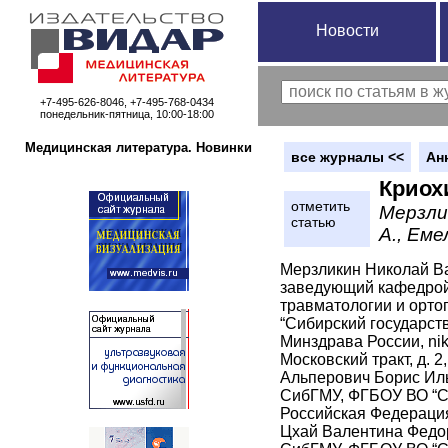
Новости
+7-495-626-8046, +7-495-768-0434
понедельник-пятница, 10:00-18:00
Медицинская литература. Новинки
вce журналы <<
Ан
Криох
отметить
Мерзлик
статью
А., Еме
Мерзликин Николай Ва
заведующий кафедрой 
травматологии и орт
“Сибирский государст
Минздрава России, niko
Московский тракт, д. 
Альперович Борис Иль
СибГМУ, ФГБОУ ВО “Сиб
Российская Федераци
Цхай Валентина Федор