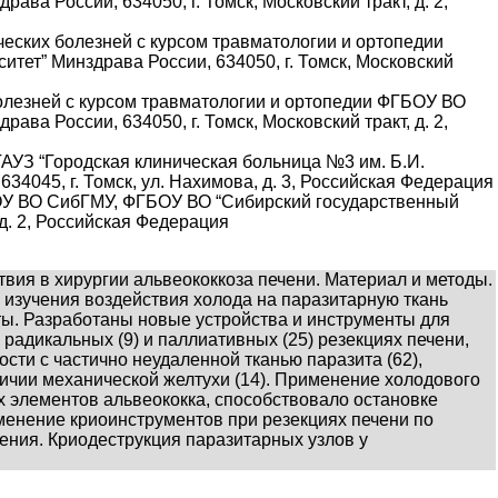
а России, 634050, г. Томск, Московский тракт, д. 2,
еских болезней с курсом травматологии и ортопедии
ет” Минздрава России, 634050, г. Томск, Московский
болезней с курсом травматологии и ортопедии ФГБОУ ВО
а России, 634050, г. Томск, Московский тракт, д. 2,
ГАУЗ “Городская клиническая больница №3 им. Б.И.
34045, г. Томск, ул. Нахимова, д. 3, Российская Федерация
БОУ ВО СибГМУ, ФГБОУ ВО “Сибирский государственный
 д. 2, Российская Федерация
вия в хирургии альвеококкоза печени. Материал и методы.
 изучения воздействия холода на паразитарную ткань
ы. Разработаны новые устройства и инструменты для
радикальных (9) и паллиативных (25) резекциях печени,
ости с частично неудаленной тканью паразита (62),
аличии механической желтухи (14). Применение холодового
х элементов альвеококка, способствовало остановке
менение криоинструментов при резекциях печени по
ения. Криодеструкция паразитарных узлов у