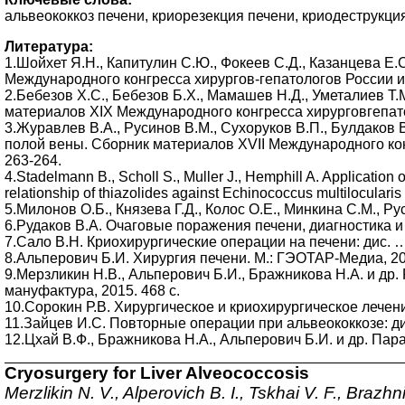
альвеококкоз печени, криорезекция печени, криодеструкция, кр
Литература:
1.Шойхет Я.Н., Капитулин С.Ю., Фокеев С.Д., Казанцева Е
Международного конгресса хирургов-гепатологов России и 
2.Бебезов Х.С., Бебезов Б.Х., Мамашев Н.Д., Уметалиев Т
материалов XIX Международного конгресса хирурговгепатол
3.Журавлев В.А., Русинов В.М., Сухоруков В.П., Булдаков
полой вены. Сборник материалов XVII Международного кон
263-264.
4.Stadelmann B., Scholl S., Muller J., Hemphill A. Application 
relationship of thiazolides against Echinococcus multiloculari
5.Милонов О.Б., Князева Г.Д., Колос О.Е., Минкина С.М., Р
6.Рудаков В.А. Очаговые поражения печени, диагностика и л
7.Сало В.Н. Криохирургические операции на печени: дис. … к
8.Альперович Б.И. Хирургия печени. М.: ГЭОТАР-Медиа, 201
9.Мерзликин Н.В., Альперович Б.И., Бражникова Н.А. и др
мануфактура, 2015. 468 с.
10.Сорокин Р.В. Хирургическое и криохирургическое лечение
11.Зайцев И.С. Повторные операции при альвеококкозе: дис.
12.Цхай В.Ф., Бражникова Н.А., Альперович Б.И. и др. Пар
Cryosurgery for Liver Alveococcosis
Merzlikin N. V., Alperovich B. I., Tskhai V. F., Braz