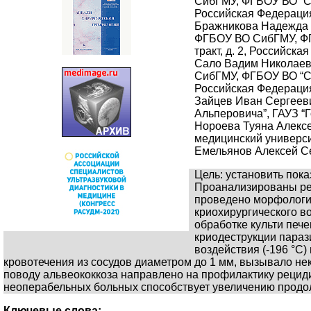
СибГМУ, ФГБОУ ВО “Сиб
Российская Федераци
Бражникова Надежда А
ФГБОУ ВО СибГМУ, ФГБ
тракт, д. 2, Российск
Сало Вадим Николаеви
СибГМУ, ФГБОУ ВО “Сиб
Российская Федераци
Зайцев Иван Сергееви
Альперовича”, ГАУЗ “Г
Нороева Туяна Алексе
медицинский университ
Емельянов Алексей Се
Цель: установить пок
Проанализированы рез
проведено морфологич
криохирургического в
обработке культи пече
криодеструкции параз
воздействия (-196 °С
кровотечения из сосудов диаметром до 1 мм, вызывало не
поводу альвеококкоза направлено на профилактику рецид
неоперабельных больных способствует увеличению продо
Ключевые слова: