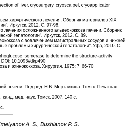
on of liver, cryosurgery, cryoscalpel, cryoapplicator
бъем хирургического лечения. Сборник материалов XIX
”. Иркутск, 2012. С. 97-98.
ого лечения осложненного альвеококкоза печени. Сборник
ой гепатологии”. Иркутск, 2012. С. 89.
веококкоза с вовлечением магистральных сосудов и нижней
ые проблемы хирургической гепатологии”. Уфа, 2010. С.
sphoglucose isomerase to determine the structure-activity
. DOI: 10.1093//dkp490.
за и эхинококкоза. Хирургия. 1975; 7: 66-70.
ий печени. Под ред. Н.В. Мерзликина. Томск: Печатная
анд. мед. наук. Томск, 2007. 140 с.
с.
, Emelyanov A. S., Bushlanov P. S.