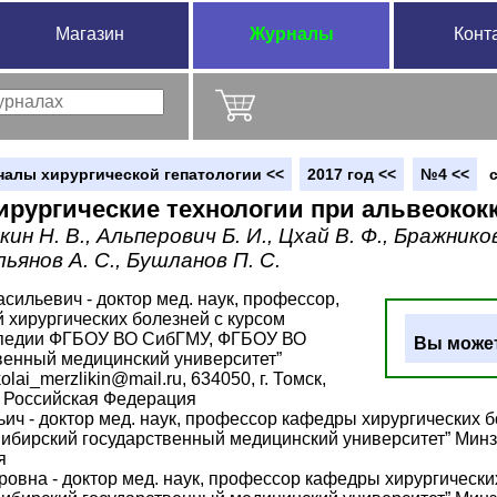
Магазин
Журналы
Конт
налы хирургической гепатологии <<
2017 год <<
№4 <<
с
ирургические технологии при альвеокок
ин Н. В., Альперович Б. И., Цхай В. Ф., Бражников
льянов А. С., Бушланов П. С.
сильевич - доктор мед. наук, профессор,
хирургических болезней с курсом
опедии ФГБОУ ВО СибГМУ, ФГБОУ ВО
Вы может
венный медицинский университет”
lai_merzlikin@mail.ru, 634050, г. Томск,
2, Российская Федерация
ич - доктор мед. наук, профессор кафедры хирургических 
ирский государственный медицинский университет” Минздрав
я
овна - доктор мед. наук, профессор кафедры хирургическ