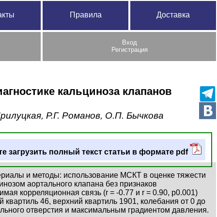
акты
Правила
Доставка
Вход
Регистрация
агностике кальциноза клапанов
рилуцкая, Р.Г. Романов, О.П. Бычкова
е загрузить полный текст статьи в формате pdf
териалы и методы: использование МСКТ в оценке тяжести
инозом аортального клапана без признаков
ая корреляционная связь (r = -0.77 и r = 0.90, р0.001)
 квартиль 46, верхний квартиль 1901, колебания от 0 до
ального отверстия и максимальным градиентом давления.