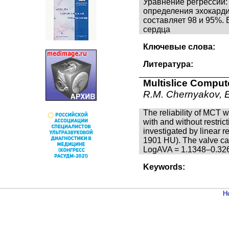
Уравнение регрессии:
определения эхокарди
составляет 98 и 95%.
сердца
Ключевые слова:
Литература:
Multislice Compute
R.M. Chernyakov, E
The reliability of MCT w
with and without restri
investigated by linear 
1901 HU). The valve calc
LogAVA = 1.1348–0.3267
Keywords:
Н