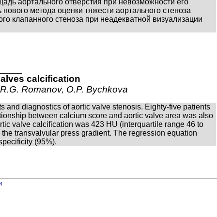
щадь аортального отверстия при невозможности его
 нового метода оценки тяжести аортального стеноза
ого клапанного стеноза при неадекватной визуализации
alves calcification
a, R.G. Romanov, O.P. Bychkova
s and diagnostics of aortic valve stenosis. Eighty-five patients
lationship between calcium score and aortic valve area was also
ic valve calcification was 423 HU (interquartile range 46 to
d the transvalvular press gradient. The regression equation
ecificity (95%).
и