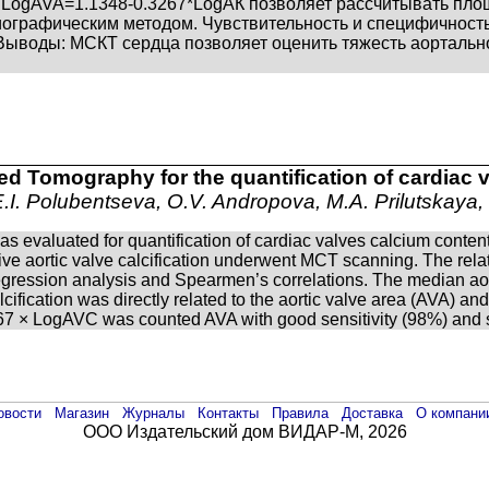
 LogAVA=1.1348-0.3267*LogАК позволяет рассчитывать пло
ографическим методом. Чувствительность и специфичность
 Выводы: МСКТ сердца позволяет оценить тяжесть аортальн
d Tomography for the quantification of cardiac v
.I. Polubentseva, O.V. Andropova, M.A. Prilutskay
as evaluated for quantification of cardiac valves calcium content
ctive aortic valve calcification underwent MCT scanning. The re
regression analysis and Spearmen’s correlations. The median aort
ification was directly related to the aortic valve area (AVA) an
 × LogAVC was counted AVA with good sensitivity (98%) and sp
овости
Магазин
Журналы
Контакты
Правила
Доставка
О компани
ООО Издательский дом ВИДАР-М, 2026