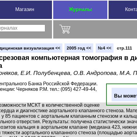
Магазин
Журналы
Конт
дицинская визуализация <<
2005 год <<
№4 <<
стр.111
срезовая компьютерная томография в ди
а
рняков, Е.И. Полубенцева, О.В. Андропова, М.А. П
ентрального Банка Российской Федерации.
нции: Черняков Р.М. тел.: (095) 427-49-44,
Вы может
озможности МСКТ в количественной оценке
сердца и диагностике аортального клапанного стеноза. Ма
у 85 пациентов с аортальным клапанным стенозом и кальц
ьного отверстия. Результаты: получена статистически значим
озитов кальция в аортальном клапане (медиана 423, нижний
и тяжести аортального клапанного стеноза (площадью аорт