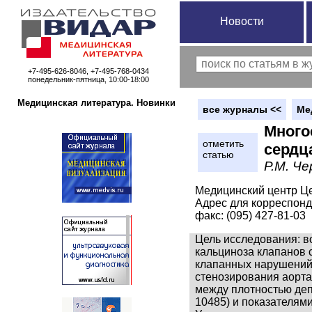
Новости
+7-495-626-8046, +7-495-768-0434
понедельник-пятница, 10:00-18:00
Медицинская литература. Новинки
вce журналы <<
Ме
Много
отметить
сердц
статью
Р.М. Че
Медицинский центр Ц
Адрес для корреспонде
факс: (095) 427-81-03
Цель исследования: в
кальциноза клапанов 
клапанных нарушений 
стенозирования аортал
между плотностью деп
10485) и показателям