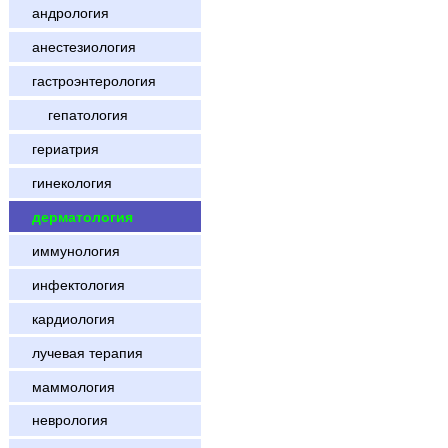
андрология
анестезиология
гастроэнтерология
гепатология
гериатрия
гинекология
дерматология
иммунология
инфектология
кардиология
лучевая терапия
маммология
неврология