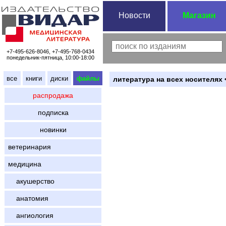
Новости
Магазин
+7-495-626-8046, +7-495-768-0434
понедельник-пятница, 10:00-18:00
все
книги
диски
файлы
литература на всех носителях 
распродажа
подписка
новинки
ветеринария
медицина
акушерство
анатомия
ангиология