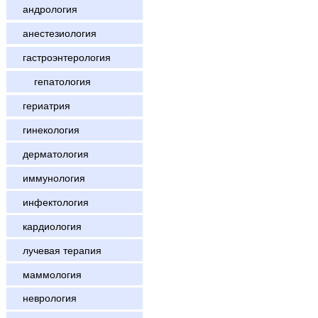
андрология
анестезиология
гастроэнтерология
гепатология
гериатрия
гинекология
дерматология
иммунология
инфектология
кардиология
лучевая терапия
маммология
неврология