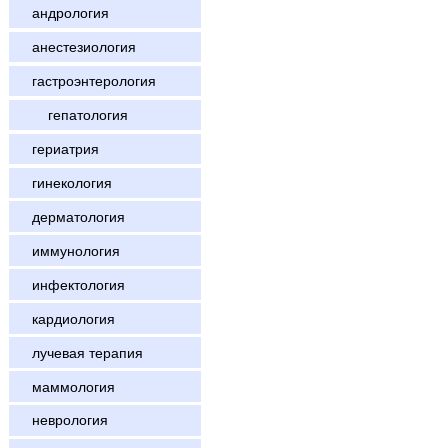
андрология
анестезиология
гастроэнтерология
гепатология
гериатрия
гинекология
дерматология
иммунология
инфектология
кардиология
лучевая терапия
маммология
неврология