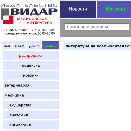
Новости
Магазин
+7-495-626-8046, +7-495-768-0434
понедельник-пятница, 10:00-18:00
все
книги
диски
файлы
литература на всех носителях 
распродажа
подписка
новинки
ветеринария
медицина
акушерство
анатомия
ангиология