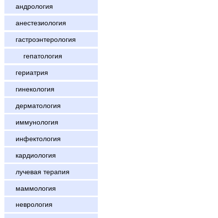
андрология
анестезиология
гастроэнтерология
гепатология
гериатрия
гинекология
дерматология
иммунология
инфектология
кардиология
лучевая терапия
маммология
неврология