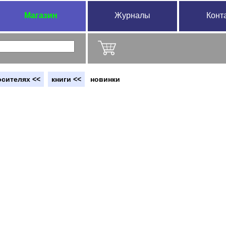
Магазин
Журналы
Конт
осителях <<
книги <<
новинки