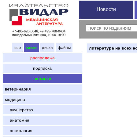
Новости
+7-495-626-8046, +7-495-768-0434
понедельник-пятница, 10:00-18:00
все
книги
диски
файлы
литература на всех н
распродажа
подписка
новинки
ветеринария
медицина
акушерство
анатомия
ангиология