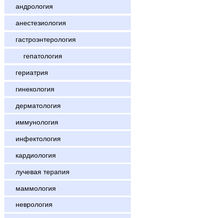
андрология
анестезиология
гастроэнтерология
гепатология
гериатрия
гинекология
дерматология
иммунология
инфектология
кардиология
лучевая терапия
маммология
неврология