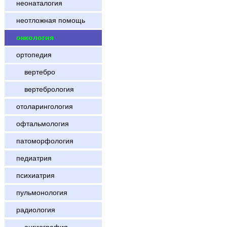
неонаталогия
неотложная помощь
онкология
ортопедия
вертебро
вертебрология
отоларингология
офтальмология
патоморфология
педиатрия
психиатрия
пульмонология
радиология