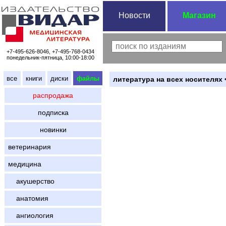
Новости
Магазин
+7-495-626-8046, +7-495-768-0434
понедельник-пятница, 10:00-18:00
все
книги
диски
файлы
литература на всех носителях 
распродажа
подписка
новинки
ветеринария
медицина
акушерство
анатомия
ангиология