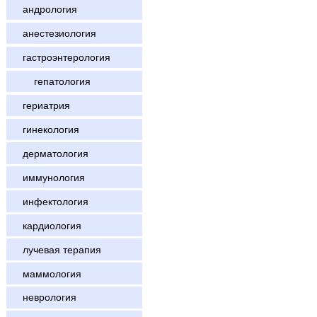
андрология
анестезиология
гастроэнтерология
гепатология
гериатрия
гинекология
дерматология
иммунология
инфектология
кардиология
лучевая терапия
маммология
неврология