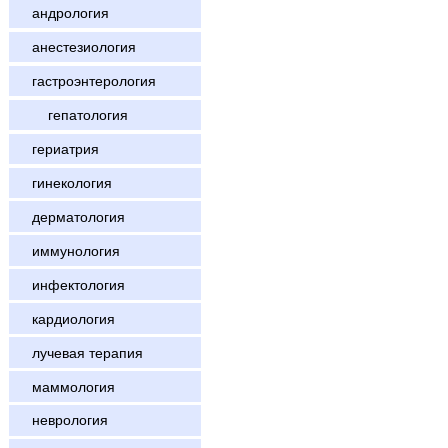
андрология
анестезиология
гастроэнтерология
гепатология
гериатрия
гинекология
дерматология
иммунология
инфектология
кардиология
лучевая терапия
маммология
неврология