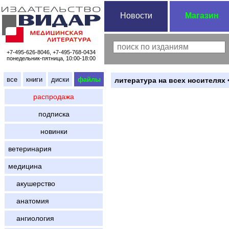
Новости
Магазин
+7-495-626-8046, +7-495-768-0434
понедельник-пятница, 10:00-18:00
все
книги
диски
файлы
литература на всех носителях 
распродажа
подписка
новинки
ветеринария
медицина
акушерство
анатомия
ангиология