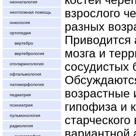
неонаталогия
взрослого че
неотложная помощь
разных возр
онкология
ортопедия
Приводится 
вертебро
мозга и тер
вертебрология
сосудистых 
отоларингология
офтальмология
Обсуждаютс
патоморфология
возрастные 
педиатрия
гипофиза и к
психиатрия
пульмонология
старческого
радиология
вариантной 