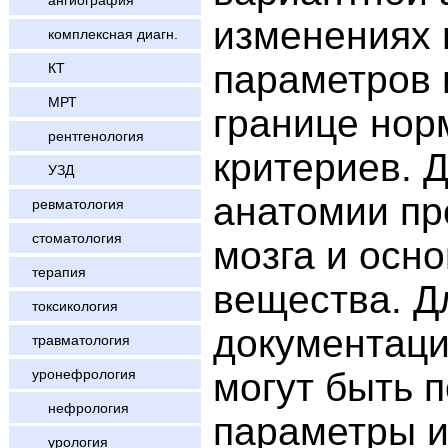
ангиография
изменениях 
комплексная диагн.
параметров 
КТ
МРТ
границе нор
рентгенология
критериев. 
УЗД
анатомии пр
ревматология
стоматология
мозга и осн
терапия
вещества. Д
токсикология
документаци
травматология
уронефрология
могут быть 
нефрология
параметры и
урология