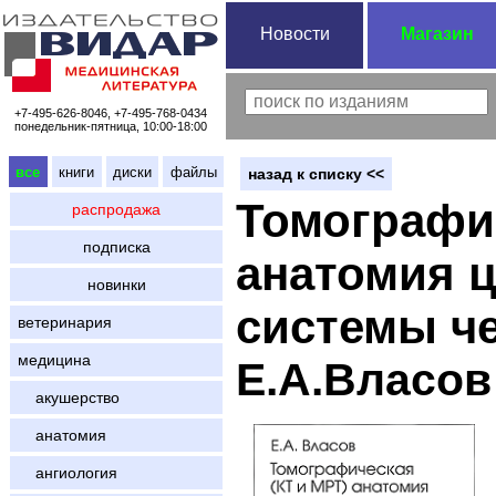
Новости
Магазин
+7-495-626-8046, +7-495-768-0434
понедельник-пятница, 10:00-18:00
все
книги
диски
файлы
назад к списку <<
Томографич
распродажа
подписка
анатомия 
новинки
системы че
ветеринария
медицина
Е.А.Власов
акушерство
анатомия
ангиология