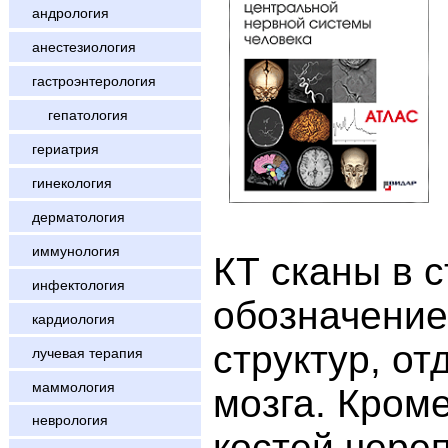
андрология
анестезиология
гастроэнтерология
гепатология
гериатрия
гинекология
дерматология
иммунология
КТ сканы в 
инфектология
обозначение
кардиология
структур, от
лучевая терапия
маммология
мозга. Кром
неврология
костей череп