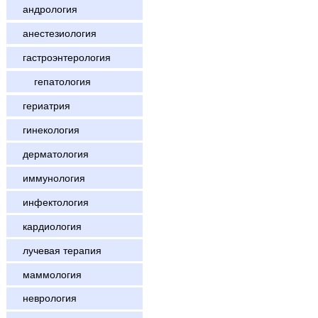
андрология
анестезиология
гастроэнтерология
гепатология
гериатрия
гинекология
дерматология
иммунология
инфектология
кардиология
лучевая терапия
маммология
неврология