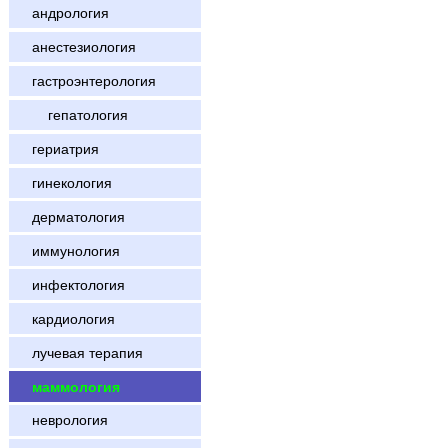
андрология
анестезиология
гастроэнтерология
гепатология
гериатрия
гинекология
дерматология
иммунология
инфектология
кардиология
лучевая терапия
маммология
неврология