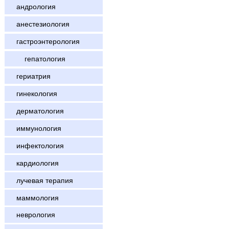
андрология
анестезиология
гастроэнтерология
гепатология
гериатрия
гинекология
дерматология
иммунология
инфектология
кардиология
лучевая терапия
маммология
неврология