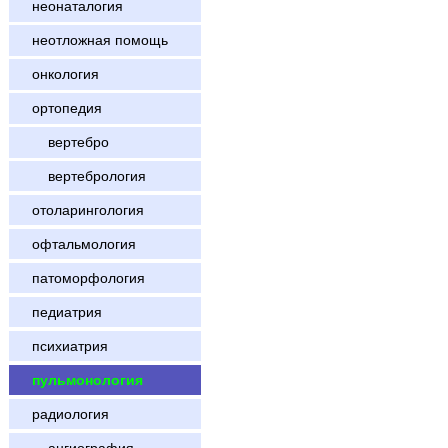
неонаталогия
неотложная помощь
онкология
ортопедия
вертебро
вертебрология
отоларингология
офтальмология
патоморфология
педиатрия
психиатрия
пульмонология
радиология