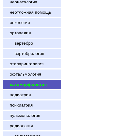
неонаталогия
неотложная помощь
онкология
ортопедия
вертебро
вертебрология
отоларингология
офтальмология
патоморфология
педиатрия
психиатрия
пульмонология
радиология