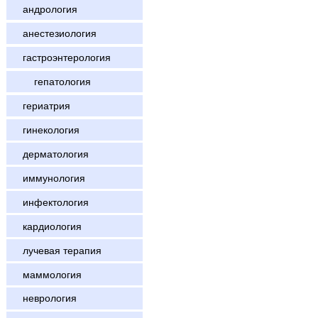
андрология
анестезиология
гастроэнтерология
гепатология
гериатрия
гинекология
дерматология
иммунология
инфектология
кардиология
лучевая терапия
маммология
неврология