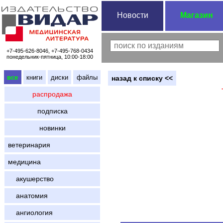
Новости
Магазин
+7-495-626-8046, +7-495-768-0434
понедельник-пятница, 10:00-18:00
все
книги
диски
файлы
назад к списку <<
распродажа
подписка
новинки
ветеринария
медицина
акушерство
анатомия
ангиология