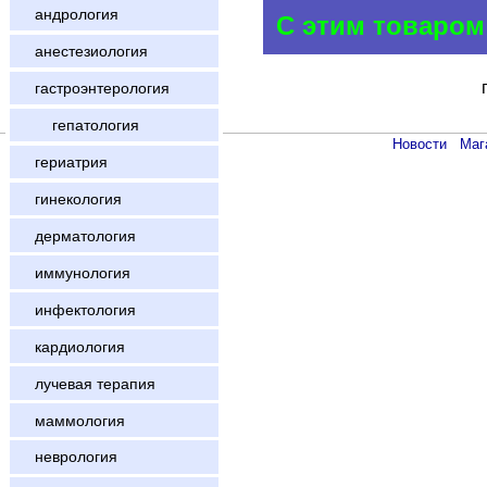
андрология
С этим товаром
анестезиология
гастроэнтерология
гепатология
Новости
Маг
гериатрия
гинекология
дерматология
иммунология
инфектология
кардиология
лучевая терапия
маммология
неврология