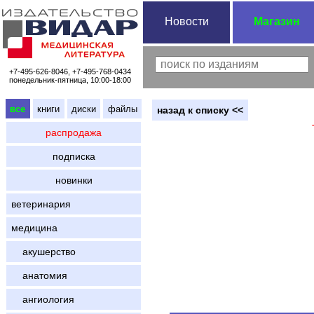
Новости
Магазин
+7-495-626-8046, +7-495-768-0434
понедельник-пятница, 10:00-18:00
все
книги
диски
файлы
назад к списку <<
распродажа
подписка
новинки
ветеринария
медицина
акушерство
анатомия
ангиология