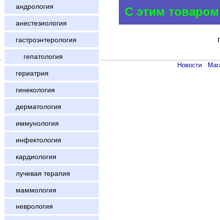
андрология
С этим товаром
анестезиология
гастроэнтерология
гепатология
Новости
Маг
гериатрия
гинекология
дерматология
иммунология
инфектология
кардиология
лучевая терапия
маммология
неврология