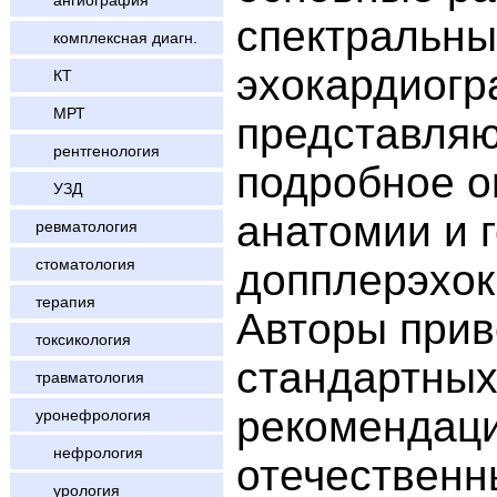
ангиография
спектральны
комплексная диагн.
эхокардиогр
КТ
МРТ
представляю
рентгенология
подробное о
УЗД
анатомии и 
ревматология
стоматология
допплерэхок
терапия
Авторы прив
токсикология
стандартных
травматология
рекомендац
уронефрология
нефрология
отечественн
урология