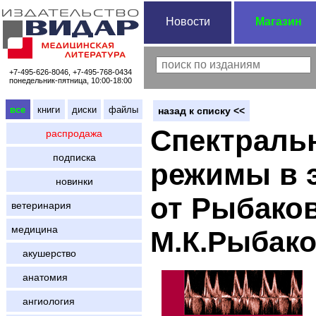
Новости
Магазин
+7-495-626-8046, +7-495-768-0434
понедельник-пятница, 10:00-18:00
все
книги
диски
файлы
назад к списку <<
Спектраль
распродажа
подписка
режимы в 
новинки
от Рыбаков
ветеринария
медицина
М.К.Рыбако
акушерство
анатомия
ангиология