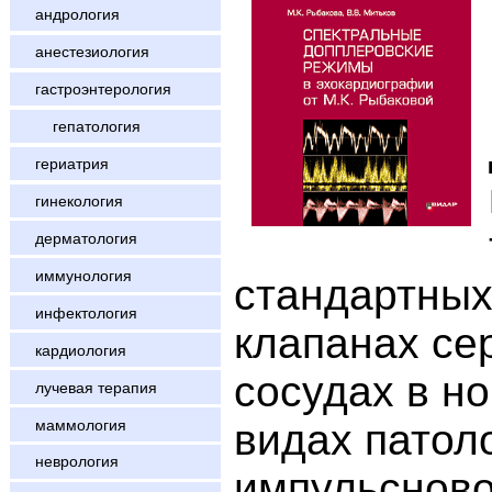
андрология
анестезиология
гастроэнтерология
гепатология
гериатрия
гинекология
дерматология
иммунология
стандартных
инфектология
клапанах се
кардиология
сосудах в н
лучевая терапия
маммология
видах патол
неврология
импульсново