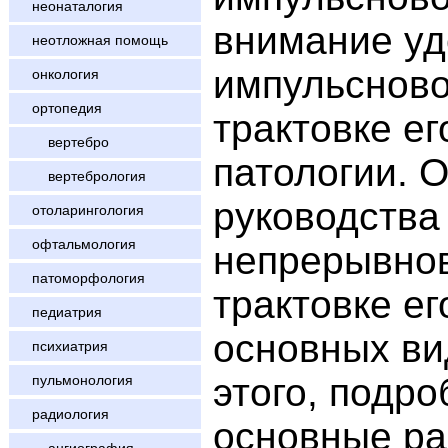
неонаталогия
внимание уд
неотложная помощь
импульсново
онкология
ортопедия
трактовке ег
вертебро
патологии. 
вертебрология
руководства
отоларингология
офтальмология
непрерывнов
патоморфология
трактовке ег
педиатрия
основных ви
психиатрия
этого, подр
пульмонология
радиология
основные ра