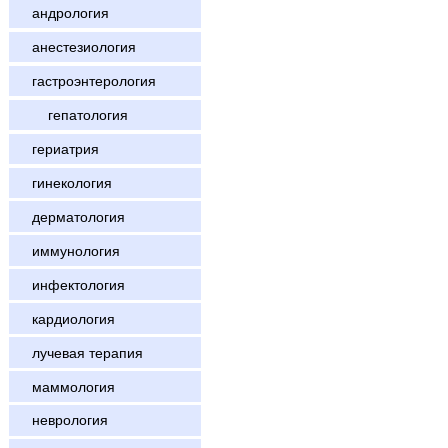
андрология
анестезиология
гастроэнтерология
гепатология
гериатрия
гинекология
дерматология
иммунология
инфектология
кардиология
лучевая терапия
маммология
неврология