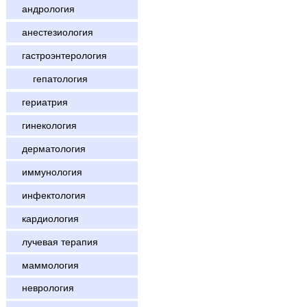
андрология
анестезиология
гастроэнтерология
гепатология
гериатрия
гинекология
дерматология
иммунология
инфектология
кардиология
лучевая терапия
маммология
неврология