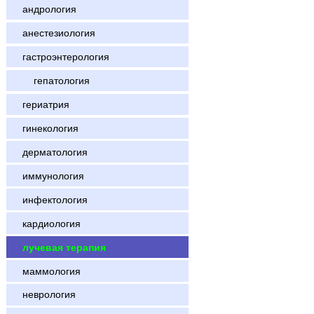
андрология
анестезиология
гастроэнтерология
гепатология
гериатрия
гинекология
дерматология
иммунология
инфектология
кардиология
лучевая терапия
маммология
неврология