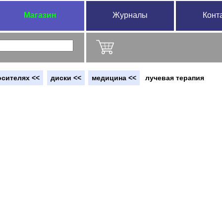
Магазин
Журналы
Конт
осителях <<
диски <<
медицина <<
лучевая терапия