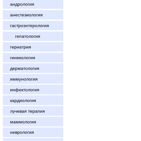
андрология
анестезиология
гастроэнтерология
гепатология
гериатрия
гинекология
дерматология
иммунология
инфектология
кардиология
лучевая терапия
маммология
неврология