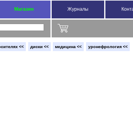
Магазин
Журналы
Конт
осителях <<
диски <<
медицина <<
уронефрология <<