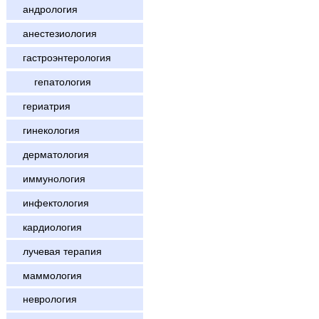
андрология
анестезиология
гастроэнтерология
гепатология
гериатрия
гинекология
дерматология
иммунология
инфектология
кардиология
лучевая терапия
маммология
неврология