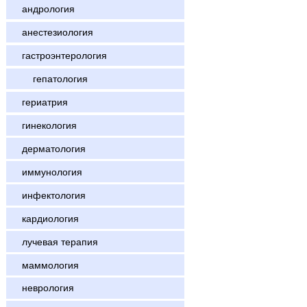
андрология
анестезиология
гастроэнтерология
гепатология
гериатрия
гинекология
дерматология
иммунология
инфектология
кардиология
лучевая терапия
маммология
неврология