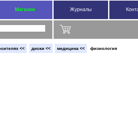
Магазин
Журналы
Конт
осителях <<
диски <<
медицина <<
физиология