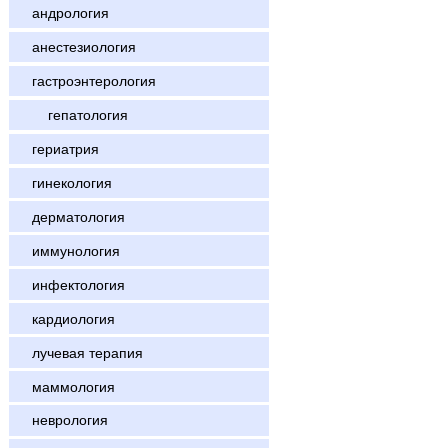
андрология
анестезиология
гастроэнтерология
гепатология
гериатрия
гинекология
дерматология
иммунология
инфектология
кардиология
лучевая терапия
маммология
неврология