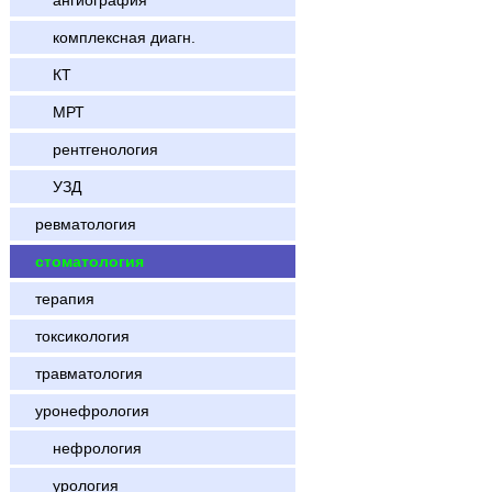
ангиография
комплексная диагн.
КТ
МРТ
рентгенология
УЗД
ревматология
стоматология
терапия
токсикология
травматология
уронефрология
нефрология
урология