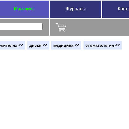
Магазин
Журналы
Конт
осителях <<
диски <<
медицина <<
стоматология <<